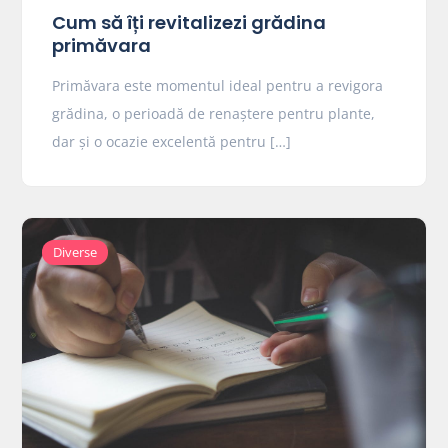
Cum să îți revitalizezi grădina
primăvara
Primăvara este momentul ideal pentru a revigora
grădina, o perioadă de renaștere pentru plante,
dar și o ocazie excelentă pentru […]
Diverse