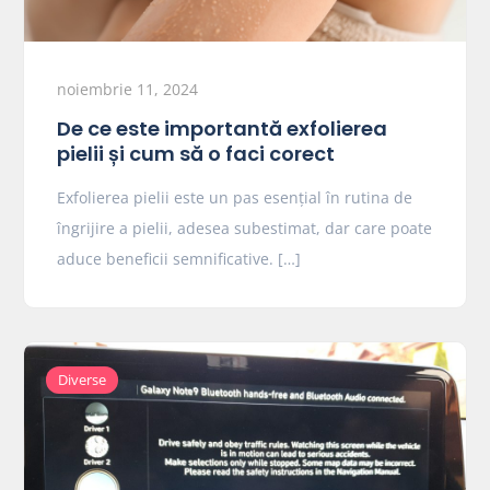
noiembrie 11, 2024
De ce este importantă exfolierea
pielii și cum să o faci corect
Exfolierea pielii este un pas esențial în rutina de
îngrijire a pielii, adesea subestimat, dar care poate
aduce beneficii semnificative. […]
Diverse