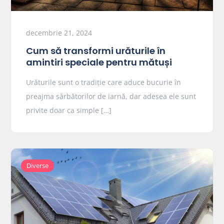
decembrie 21, 2024
Cum să transformi urăturile în
amintiri speciale pentru mătuși
Urăturile sunt o tradiție care aduce bucurie în
preajma sărbătorilor de iarnă, dar adesea ele sunt
privite doar ca simple […]
Diverse