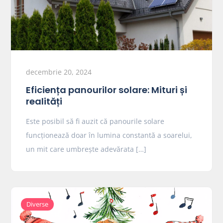
decembrie 20, 2024
Eficiența panourilor solare: Mituri și
realități
Este posibil să fi auzit că panourile solare
funcționează doar în lumina constantă a soarelui,
un mit care umbrește adevărata […]
Diverse