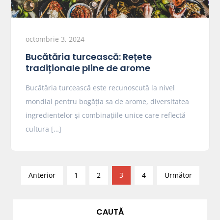
octombrie 3, 2024
Bucătăria turcească: Rețete
tradiționale pline de arome
Bucătăria turcească este recunoscută la nivel
mondial pentru bogăția sa de arome, diversitatea
ingredientelor și combinațiile unice care reflectă
cultura […]
P
Anterior
1
2
3
4
Următor
a
g
i
CAUTĂ