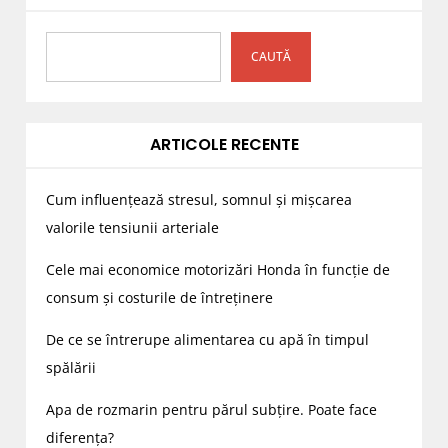
n
a
CAUTĂ
ț
i
e
a
ARTICOLE RECENTE
r
t
Cum influențează stresul, somnul și mișcarea
i
valorile tensiunii arteriale
c
Cele mai economice motorizări Honda în funcție de
o
consum și costurile de întreținere
l
e
De ce se întrerupe alimentarea cu apă în timpul
spălării
Apa de rozmarin pentru părul subțire. Poate face
diferența?