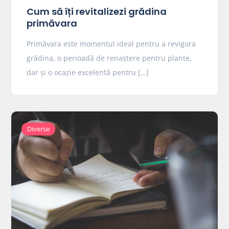
Cum să îți revitalizezi grădina
primăvara
Primăvara este momentul ideal pentru a revigora
grădina, o perioadă de renaștere pentru plante,
dar și o ocazie excelentă pentru […]
Diverse