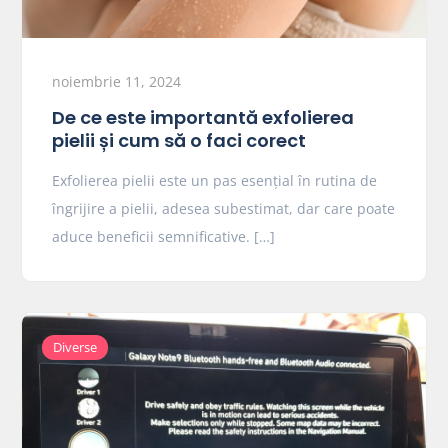
noiembrie 11, 2024
De ce este importantă exfolierea
pielii și cum să o faci corect
Exfolierea pielii este un pas esențial în rutina de
îngrijire a pielii, adesea subestimat, dar care poate
aduce beneficii semnificative. […]
Diverse