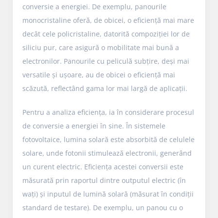
conversie a energiei. De exemplu, panourile
monocristaline oferă, de obicei, o eficiență mai mare
decât cele policristaline, datorită compoziției lor de
siliciu pur, care asigură o mobilitate mai bună a
electronilor. Panourile cu peliculă subțire, deși mai
versatile și ușoare, au de obicei o eficiență mai
scăzută, reflectând gama lor mai largă de aplicații.
Pentru a analiza eficiența, ia în considerare procesul
de conversie a energiei în sine. În sistemele
fotovoltaice, lumina solară este absorbită de celulele
solare, unde fotonii stimulează electronii, generând
un curent electric. Eficiența acestei conversii este
măsurată prin raportul dintre outputul electric (în
wați) și inputul de lumină solară (măsurat în condiții
standard de testare). De exemplu, un panou cu o