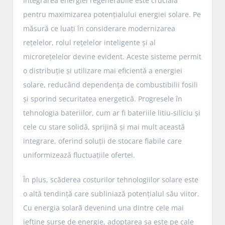
Integrarea energiei regenerabile este crucială
pentru maximizarea potențialului energiei solare. Pe
măsură ce luați în considerare modernizarea
rețelelor, rolul rețelelor inteligente și al
microrețelelor devine evident. Aceste sisteme permit
o distribuție și utilizare mai eficientă a energiei
solare, reducând dependența de combustibilii fosili
și sporind securitatea energetică. Progresele în
tehnologia bateriilor, cum ar fi bateriile litiu-siliciu și
cele cu stare solidă, sprijină și mai mult această
integrare, oferind soluții de stocare fiabile care
uniformizează fluctuațiile ofertei.
În plus, scăderea costurilor tehnologiilor solare este
o altă tendință care subliniază potențialul său viitor.
Cu energia solară devenind una dintre cele mai
ieftine surse de energie, adoptarea sa este pe cale