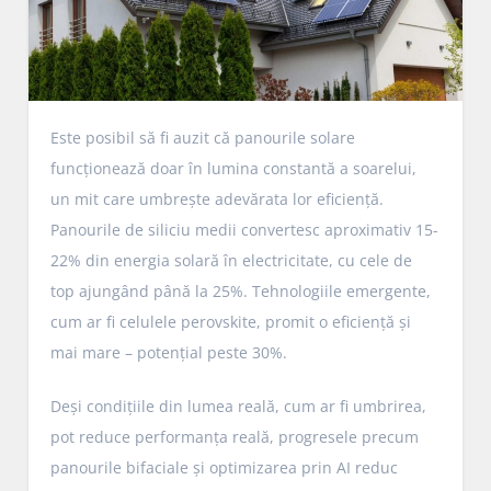
Este posibil să fi auzit că panourile solare
funcționează doar în lumina constantă a soarelui,
un mit care umbrește adevărata lor eficiență.
Panourile de siliciu medii convertesc aproximativ 15-
22% din energia solară în electricitate, cu cele de
top ajungând până la 25%. Tehnologiile emergente,
cum ar fi celulele perovskite, promit o eficiență și
mai mare – potențial peste 30%.
Deși condițiile din lumea reală, cum ar fi umbrirea,
pot reduce performanța reală, progresele precum
panourile bifaciale și optimizarea prin AI reduc