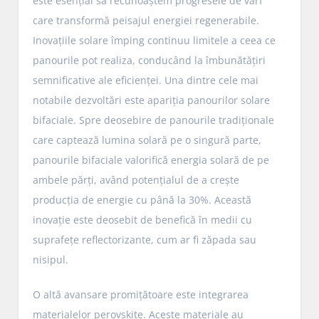
este esențial să recunoaștem progresele de vârf
care transformă peisajul energiei regenerabile.
Inovațiile solare împing continuu limitele a ceea ce
panourile pot realiza, conducând la îmbunătățiri
semnificative ale eficienței. Una dintre cele mai
notabile dezvoltări este apariția panourilor solare
bifaciale. Spre deosebire de panourile tradiționale
care captează lumina solară pe o singură parte,
panourile bifaciale valorifică energia solară de pe
ambele părți, având potențialul de a crește
producția de energie cu până la 30%. Această
inovație este deosebit de benefică în medii cu
suprafețe reflectorizante, cum ar fi zăpada sau
nisipul.
O altă avansare promițătoare este integrarea
materialelor perovskite. Aceste materiale au