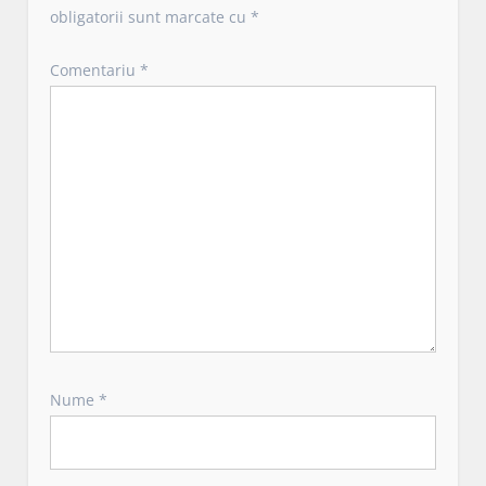
n
obligatorii sunt marcate cu
*
a
r
Comentariu
*
t
i
c
o
l
e
Nume
*