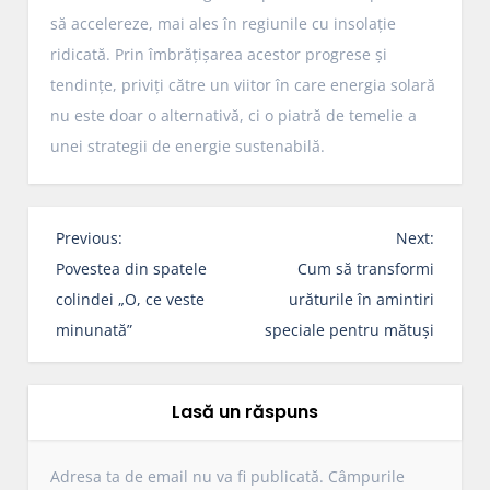
să accelereze, mai ales în regiunile cu insolație
ridicată. Prin îmbrățișarea acestor progrese și
tendințe, priviți către un viitor în care energia solară
nu este doar o alternativă, ci o piatră de temelie a
unei strategii de energie sustenabilă.
N
Previous:
Next:
a
Povestea din spatele
Cum să transformi
v
colindei „O, ce veste
urăturile în amintiri
i
minunată”
speciale pentru mătuși
g
a
r
Lasă un răspuns
e
î
Adresa ta de email nu va fi publicată.
Câmpurile