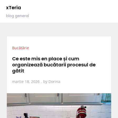
Skip
xTeria
to
blog general
content
Bucătărie
Ce este mis en place și cum
organizează bucătarii procesul de
gătit
martie 18, 2026
by
Dorina