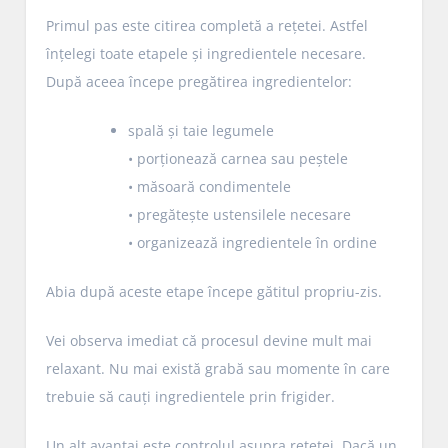
Primul pas este citirea completă a rețetei. Astfel
înțelegi toate etapele și ingredientele necesare.
După aceea începe pregătirea ingredientelor:
spală și taie legumele
• porționează carnea sau peștele
• măsoară condimentele
• pregătește ustensilele necesare
• organizează ingredientele în ordine
Abia după aceste etape începe gătitul propriu-zis.
Vei observa imediat că procesul devine mult mai
relaxant. Nu mai există grabă sau momente în care
trebuie să cauți ingredientele prin frigider.
Un alt avantaj este controlul asupra rețetei. Dacă un