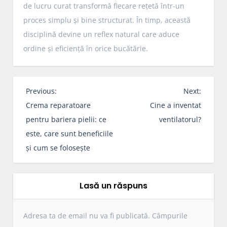
de lucru curat transformă fiecare rețetă într-un
proces simplu și bine structurat. În timp, această
disciplină devine un reflex natural care aduce
ordine și eficiență în orice bucătărie.
N
Previous:
Next:
a
Crema reparatoare
Cine a inventat
v
pentru bariera pielii: ce
ventilatorul?
i
este, care sunt beneficiile
g
și cum se folosește
a
r
e
Lasă un răspuns
î
n
Adresa ta de email nu va fi publicată.
Câmpurile