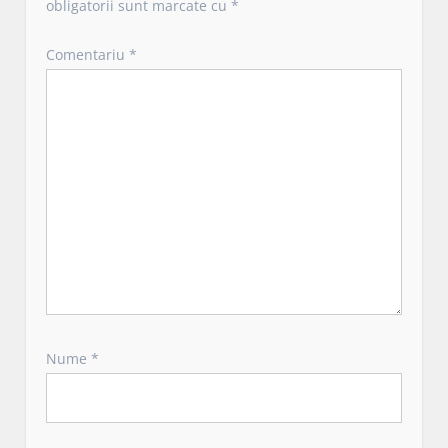
a
obligatorii sunt marcate cu
*
r
t
Comentariu
*
i
c
o
l
e
Nume
*