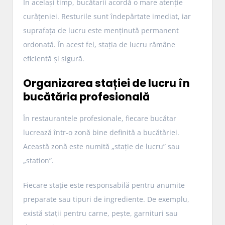
În același timp, bucătarii acordă o mare atenție
curățeniei. Resturile sunt îndepărtate imediat, iar
suprafața de lucru este menținută permanent
ordonată. În acest fel, stația de lucru rămâne
eficientă și sigură.
Organizarea stației de lucru în
bucătăria profesională
În restaurantele profesionale, fiecare bucătar
lucrează într-o zonă bine definită a bucătăriei.
Această zonă este numită „stație de lucru” sau
„station”.
Fiecare stație este responsabilă pentru anumite
preparate sau tipuri de ingrediente. De exemplu,
există stații pentru carne, pește, garnituri sau