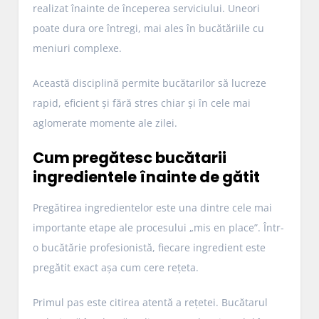
realizat înainte de începerea serviciului. Uneori
poate dura ore întregi, mai ales în bucătăriile cu
meniuri complexe.
Această disciplină permite bucătarilor să lucreze
rapid, eficient și fără stres chiar și în cele mai
aglomerate momente ale zilei.
Cum pregătesc bucătarii
ingredientele înainte de gătit
Pregătirea ingredientelor este una dintre cele mai
importante etape ale procesului „mis en place”. Într-
o bucătărie profesionistă, fiecare ingredient este
pregătit exact așa cum cere rețeta.
Primul pas este citirea atentă a rețetei. Bucătarul