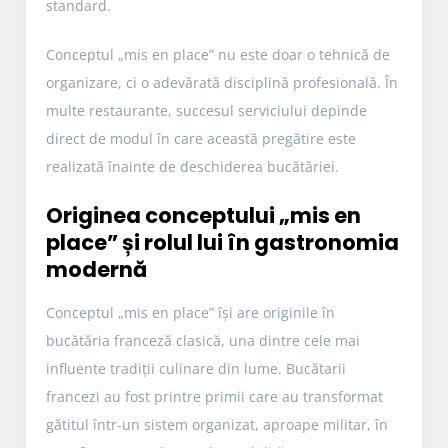
standard.
Conceptul „mis en place” nu este doar o tehnică de
organizare, ci o adevărată disciplină profesională. În
multe restaurante, succesul serviciului depinde
direct de modul în care această pregătire este
realizată înainte de deschiderea bucătăriei.
Originea conceptului „mis en
place” și rolul lui în gastronomia
modernă
Conceptul „mis en place” își are originile în
bucătăria franceză clasică, una dintre cele mai
influente tradiții culinare din lume. Bucătarii
francezi au fost printre primii care au transformat
gătitul într-un sistem organizat, aproape militar, în