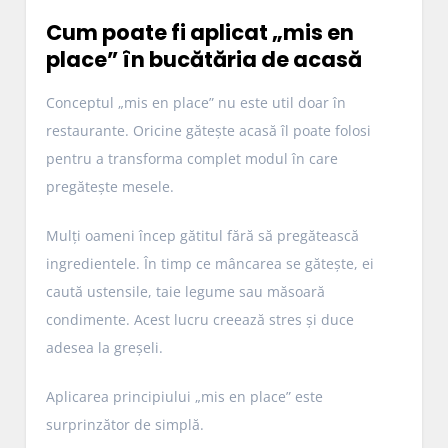
Cum poate fi aplicat „mis en
place” în bucătăria de acasă
Conceptul „mis en place” nu este util doar în
restaurante. Oricine gătește acasă îl poate folosi
pentru a transforma complet modul în care
pregătește mesele.
Mulți oameni încep gătitul fără să pregătească
ingredientele. În timp ce mâncarea se gătește, ei
caută ustensile, taie legume sau măsoară
condimente. Acest lucru creează stres și duce
adesea la greșeli.
Aplicarea principiului „mis en place” este
surprinzător de simplă.