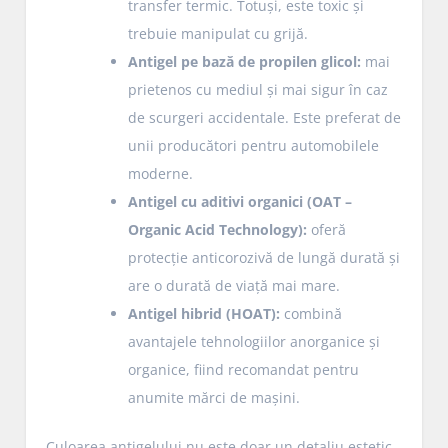
transfer termic. Totuși, este toxic și
trebuie manipulat cu grijă.
Antigel pe bază de propilen glicol:
mai
prietenos cu mediul și mai sigur în caz
de scurgeri accidentale. Este preferat de
unii producători pentru automobilele
moderne.
Antigel cu aditivi organici (OAT –
Organic Acid Technology):
oferă
protecție anticorozivă de lungă durată și
are o durată de viață mai mare.
Antigel hibrid (HOAT):
combină
avantajele tehnologiilor anorganice și
organice, fiind recomandat pentru
anumite mărci de mașini.
Culoarea antigelului nu este doar un detaliu estetic.