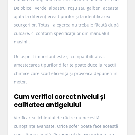
De obicei, verde, albastru, roșu sau galben, aceasta
ajută la diferențierea tipurilor și la identificarea
scurgerilor. Totuși, alegerea nu trebuie făcută după
culoare, ci conform specificațiilor din manualul
mașinii.
Un aspect important este și compatibilitatea:
amestecarea tipurilor diferite poate duce la reacții
chimice care scad eficiența și provoacă depuneri în
motor.
Cum verifici corect nivelul și
calitatea antigelului
Verificarea lichidului de răcire nu necesită
cunoștințe avansate. Orice șofer poate face această
operațiune simplă. Rezervorul de expansiune are