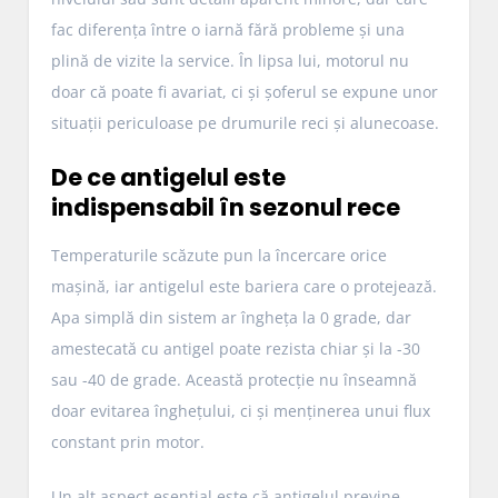
fac diferența între o iarnă fără probleme și una
plină de vizite la service. În lipsa lui, motorul nu
doar că poate fi avariat, ci și șoferul se expune unor
situații periculoase pe drumurile reci și alunecoase.
De ce antigelul este
indispensabil în sezonul rece
Temperaturile scăzute pun la încercare orice
mașină, iar antigelul este bariera care o protejează.
Apa simplă din sistem ar îngheța la 0 grade, dar
amestecată cu antigel poate rezista chiar și la -30
sau -40 de grade. Această protecție nu înseamnă
doar evitarea înghețului, ci și menținerea unui flux
constant prin motor.
Un alt aspect esențial este că antigelul previne