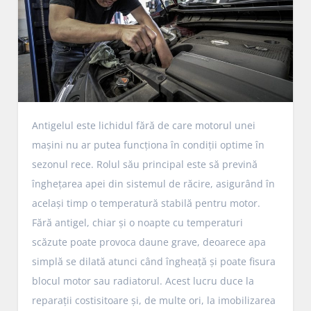
Antigelul este lichidul fără de care motorul unei
mașini nu ar putea funcționa în condiții optime în
sezonul rece. Rolul său principal este să prevină
înghețarea apei din sistemul de răcire, asigurând în
același timp o temperatură stabilă pentru motor.
Fără antigel, chiar și o noapte cu temperaturi
scăzute poate provoca daune grave, deoarece apa
simplă se dilată atunci când îngheață și poate fisura
blocul motor sau radiatorul. Acest lucru duce la
reparații costisitoare și, de multe ori, la imobilizarea