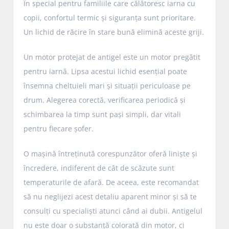
În special pentru familiile care călătoresc iarna cu
copii, confortul termic și siguranța sunt prioritare.
Un lichid de răcire în stare bună elimină aceste griji.
Un motor protejat de antigel este un motor pregătit
pentru iarnă. Lipsa acestui lichid esențial poate
însemna cheltuieli mari și situații periculoase pe
drum. Alegerea corectă, verificarea periodică și
schimbarea la timp sunt pași simpli, dar vitali
pentru fiecare șofer.
O mașină întreținută corespunzător oferă liniște și
încredere, indiferent de cât de scăzute sunt
temperaturile de afară. De aceea, este recomandat
să nu neglijezi acest detaliu aparent minor și să te
consulți cu specialiști atunci când ai dubii. Antigelul
nu este doar o substanță colorată din motor, ci