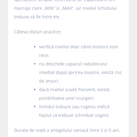
marcaje clare „MIN” și „MAX”, iar nivelul lichidului
trebuie să fie între ele.
Câteva sfaturi practice:
verifică nivelul doar când motorul este
rece;
nu deschide capacul radiatorului
imediat după oprirea mașinii, există risc
de arsuri;
dacă nivelul scade frecvent, există
posibilitatea unei scurgeri;
lichidul tulbure sau ruginiu indică
faptul că trebuie schimbat urgent.
Durata de viață a antigelului variază între 2 și 5 ani,