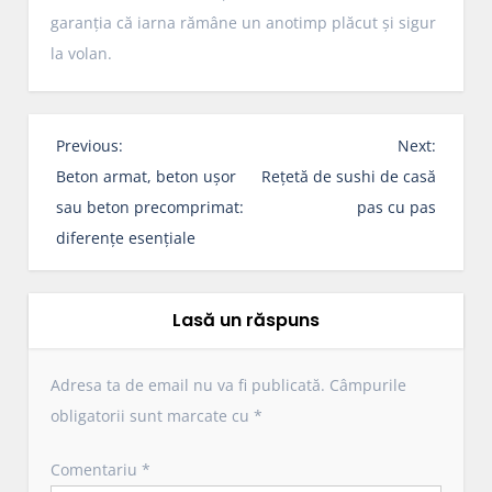
garanția că iarna rămâne un anotimp plăcut și sigur
la volan.
N
Previous:
Next:
a
Beton armat, beton ușor
Rețetă de sushi de casă
v
sau beton precomprimat:
pas cu pas
i
diferențe esențiale
g
a
r
Lasă un răspuns
e
î
Adresa ta de email nu va fi publicată.
Câmpurile
n
obligatorii sunt marcate cu
*
a
r
Comentariu
*