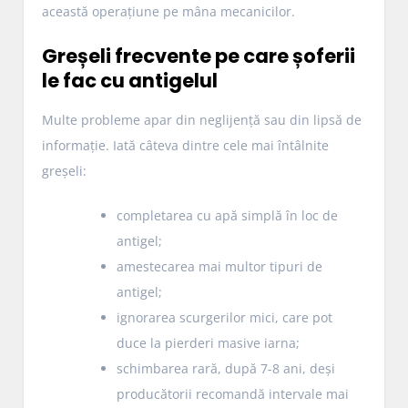
această operațiune pe mâna mecanicilor.
Greșeli frecvente pe care șoferii
le fac cu antigelul
Multe probleme apar din neglijență sau din lipsă de
informație. Iată câteva dintre cele mai întâlnite
greșeli:
completarea cu apă simplă în loc de
antigel;
amestecarea mai multor tipuri de
antigel;
ignorarea scurgerilor mici, care pot
duce la pierderi masive iarna;
schimbarea rară, după 7-8 ani, deși
producătorii recomandă intervale mai