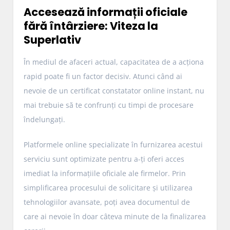
Accesează informații oficiale
fără întârziere: Viteza la
Superlativ
În mediul de afaceri actual, capacitatea de a acționa
rapid poate fi un factor decisiv. Atunci când ai
nevoie de un certificat constatator online instant, nu
mai trebuie să te confrunți cu timpi de procesare
îndelungați.
Platformele online specializate în furnizarea acestui
serviciu sunt optimizate pentru a-ți oferi acces
imediat la informațiile oficiale ale firmelor. Prin
simplificarea procesului de solicitare și utilizarea
tehnologiilor avansate, poți avea documentul de
care ai nevoie în doar câteva minute de la finalizarea