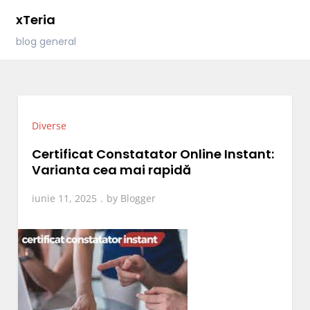
Skip
xTeria
to
blog general
content
Diverse
Certificat Constatator Online Instant:
Varianta cea mai rapidă
iunie 11, 2025
by
Blogger