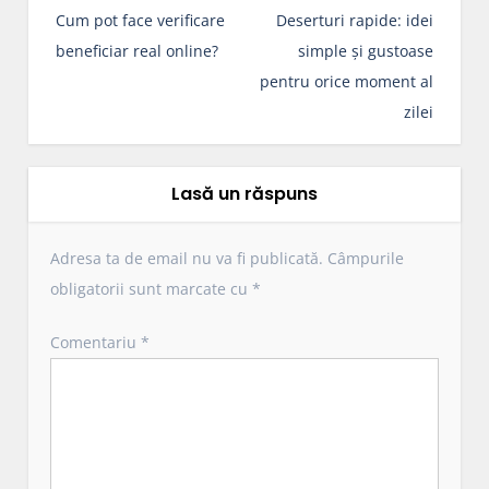
a
Cum pot face verificare
Deserturi rapide: idei
v
beneficiar real online?
simple și gustoase
i
pentru orice moment al
g
zilei
a
r
e
Lasă un răspuns
î
n
Adresa ta de email nu va fi publicată.
Câmpurile
a
obligatorii sunt marcate cu
*
r
t
Comentariu
*
i
c
o
l