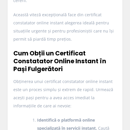
cererii.
Această viteză excepțională face din certificat
constatator online instant alegerea ideală pentru
situațiile urgente și pentru profesioniștii care nu își
permit să piardă timp prețios.
Cum Obții un Certificat
Constatator Online Instant în
Pași Fulgerători
Obținerea unui certificat constatator online instant
este un proces simplu și extrem de rapid. Urmează
acești pași pentru a avea acces imediat la
informațiile de care ai nevoie:
Identifică o platformă online
specializată în servicii instant.
Caută