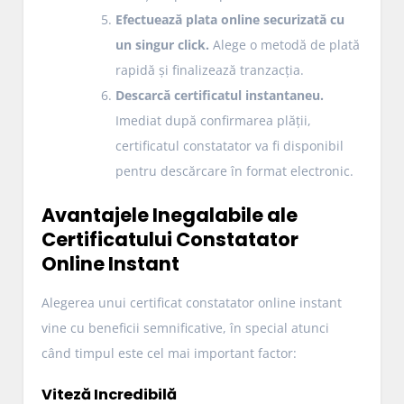
Efectuează plata online securizată cu
un singur click.
Alege o metodă de plată
rapidă și finalizează tranzacția.
Descarcă certificatul instantaneu.
Imediat după confirmarea plății,
certificatul constatator va fi disponibil
pentru descărcare în format electronic.
Avantajele Inegalabile ale
Certificatului Constatator
Online Instant
Alegerea unui certificat constatator online instant
vine cu beneficii semnificative, în special atunci
când timpul este cel mai important factor:
Viteză Incredibilă