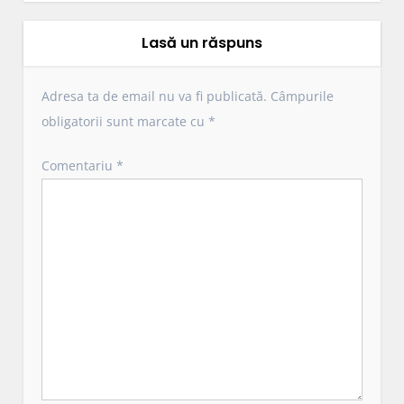
a
r
Lasă un răspuns
e
î
Adresa ta de email nu va fi publicată.
Câmpurile
n
obligatorii sunt marcate cu
*
a
r
Comentariu
*
t
i
c
o
l
e