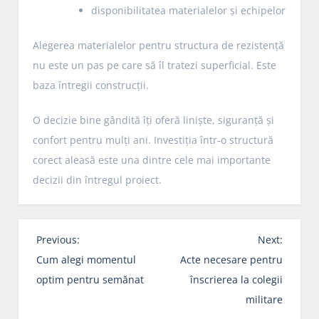
disponibilitatea materialelor și echipelor
Alegerea materialelor pentru structura de rezistență
nu este un pas pe care să îl tratezi superficial. Este
baza întregii construcții.
O decizie bine gândită îți oferă liniște, siguranță și
confort pentru mulți ani. Investiția într-o structură
corect aleasă este una dintre cele mai importante
decizii din întregul proiect.
N
Previous:
Next:
a
Cum alegi momentul
Acte necesare pentru
v
optim pentru semănat
înscrierea la colegii
i
militare
g