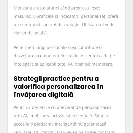
Motivația crește atunci când progresul este
măsurabil. Graficele și indicatorii personalizați oferă
un sentiment concret de evoluție. Utilizatorul vede
clar unde se află.
Pe termen lung, personalizarea contribuie la
dezvoltarea competențelor reale. Accentul cade pe
înțelegere și aplicabilitate. Nu doar pe memorare.
Strategii practice pentru a
valorifica personalizarea în
învățarea digitală
Pentru a beneficia cu adevărat de personalizarea
prin AI, implicarea activă este esențială. Simplul
acces la o platformă inteligentă nu garantează
rezultate. Utilizatorul trebuie să participe constant.