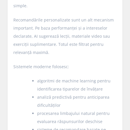
simple.
Recomandările personalizate sunt un alt mecanism
important. Pe baza performanței și a intereselor
declarate, AI sugerează lecții, materiale video sau
exerciții suplimentare. Totul este filtrat pentru
relevanță maximă.
Sistemele moderne folosesc:
algoritmi de machine learning pentru
identificarea tiparelor de învățare
analiză predictivă pentru anticiparea
dificultăților
procesarea limbajului natural pentru
evaluarea răspunsurilor deschise
sisteme de recomandare bazate pe