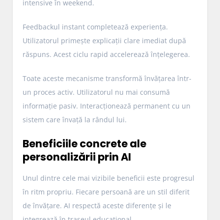
intensive în weekend.
Feedbackul instant completează experiența.
Utilizatorul primește explicații clare imediat după
răspuns. Acest ciclu rapid accelerează înțelegerea.
Toate aceste mecanisme transformă învățarea într-
un proces activ. Utilizatorul nu mai consumă
informație pasiv. Interacționează permanent cu un
sistem care învață la rândul lui.
Beneficiile concrete ale
personalizării prin AI
Unul dintre cele mai vizibile beneficii este progresul
în ritm propriu. Fiecare persoană are un stil diferit
de învățare. AI respectă aceste diferențe și le
integrează în traseul educațional.