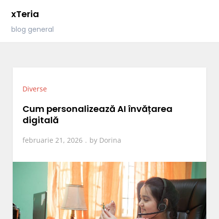
Skip
xTeria
to
blog general
content
Diverse
Cum personalizează AI învățarea
digitală
februarie 21, 2026
by
Dorina