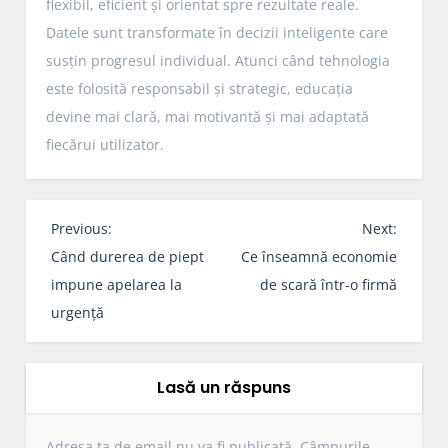
flexibil, eficient și orientat spre rezultate reale.
Datele sunt transformate în decizii inteligente care
susțin progresul individual. Atunci când tehnologia
este folosită responsabil și strategic, educația
devine mai clară, mai motivantă și mai adaptată
fiecărui utilizator.
N
Previous:
Next:
a
Când durerea de piept
Ce înseamnă economie
v
impune apelarea la
de scară într-o firmă
i
urgență
g
a
r
Lasă un răspuns
e
î
Adresa ta de email nu va fi publicată.
Câmpurile