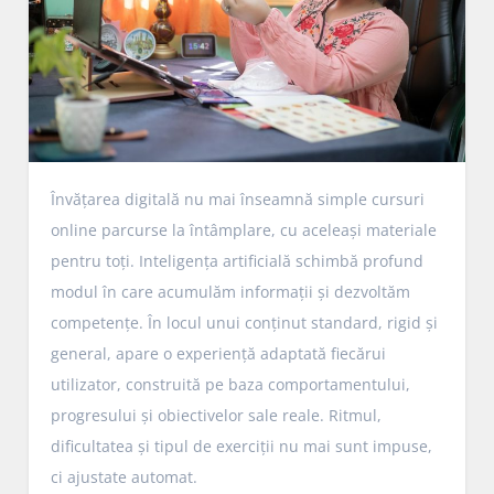
Învățarea digitală nu mai înseamnă simple cursuri
online parcurse la întâmplare, cu aceleași materiale
pentru toți. Inteligența artificială schimbă profund
modul în care acumulăm informații și dezvoltăm
competențe. În locul unui conținut standard, rigid și
general, apare o experiență adaptată fiecărui
utilizator, construită pe baza comportamentului,
progresului și obiectivelor sale reale. Ritmul,
dificultatea și tipul de exerciții nu mai sunt impuse,
ci ajustate automat.