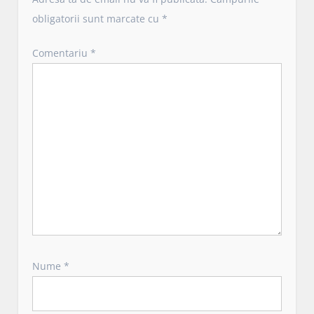
n
obligatorii sunt marcate cu
*
a
r
Comentariu
*
t
i
c
o
l
e
Nume
*