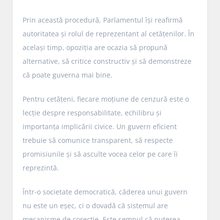
Prin această procedură, Parlamentul își reafirmă
autoritatea și rolul de reprezentant al cetățenilor. În
același timp, opoziția are ocazia să propună
alternative, să critice constructiv și să demonstreze
că poate guverna mai bine.
Pentru cetățeni, fiecare moțiune de cenzură este o
lecție despre responsabilitate, echilibru și
importanța implicării civice. Un guvern eficient
trebuie să comunice transparent, să respecte
promisiunile și să asculte vocea celor pe care îi
reprezintă.
Într-o societate democratică, căderea unui guvern
nu este un eșec, ci o dovadă că sistemul are
mecanisme de corecție. Este semnul că puterea