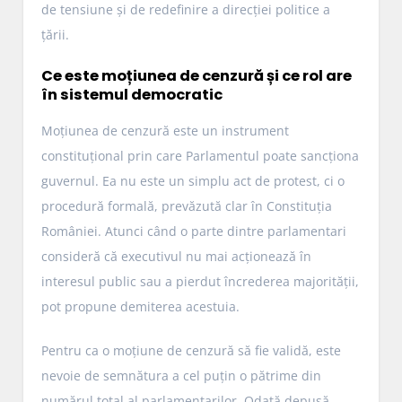
de tensiune și de redefinire a direcției politice a
țării.
Ce este moțiunea de cenzură și ce rol are
în sistemul democratic
Moțiunea de cenzură este un instrument
constituțional prin care Parlamentul poate sancționa
guvernul. Ea nu este un simplu act de protest, ci o
procedură formală, prevăzută clar în Constituția
României. Atunci când o parte dintre parlamentari
consideră că executivul nu mai acționează în
interesul public sau a pierdut încrederea majorității,
pot propune demiterea acestuia.
Pentru ca o moțiune de cenzură să fie validă, este
nevoie de semnătura a cel puțin o pătrime din
numărul total al parlamentarilor. Odată depusă,