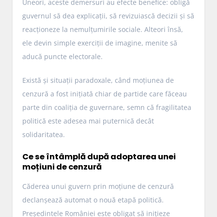
Uneori, aceste demersuri au efecte benefice: obligă
guvernul să dea explicații, să revizuiască decizii și să
reacționeze la nemulțumirile sociale. Alteori însă,
ele devin simple exerciții de imagine, menite să
aducă puncte electorale.
Există și situații paradoxale, când moțiunea de
cenzură a fost inițiată chiar de partide care făceau
parte din coaliția de guvernare, semn că fragilitatea
politică este adesea mai puternică decât
solidaritatea.
Ce se întâmplă după adoptarea unei
moțiuni de cenzură
Căderea unui guvern prin moțiune de cenzură
declanșează automat o nouă etapă politică.
Președintele României este obligat să inițieze