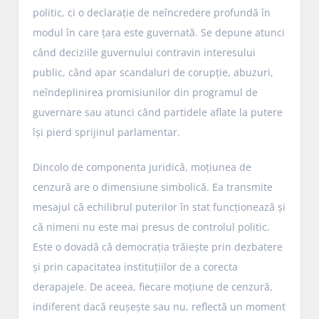
politic, ci o declarație de neîncredere profundă în
modul în care țara este guvernată. Se depune atunci
când deciziile guvernului contravin interesului
public, când apar scandaluri de corupție, abuzuri,
neîndeplinirea promisiunilor din programul de
guvernare sau atunci când partidele aflate la putere
își pierd sprijinul parlamentar.
Dincolo de componenta juridică, moțiunea de
cenzură are o dimensiune simbolică. Ea transmite
mesajul că echilibrul puterilor în stat funcționează și
că nimeni nu este mai presus de controlul politic.
Este o dovadă că democrația trăiește prin dezbatere
și prin capacitatea instituțiilor de a corecta
derapajele. De aceea, fiecare moțiune de cenzură,
indiferent dacă reușește sau nu, reflectă un moment