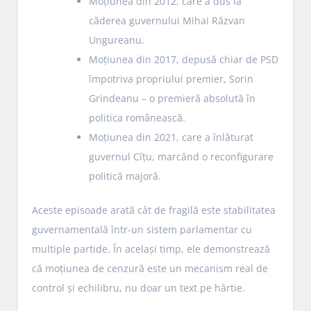
Moțiunea din 2012, care a dus la
căderea guvernului Mihai Răzvan
Ungureanu.
Moțiunea din 2017, depusă chiar de PSD
împotriva propriului premier, Sorin
Grindeanu – o premieră absolută în
politica românească.
Moțiunea din 2021, care a înlăturat
guvernul Cîțu, marcând o reconfigurare
politică majoră.
Aceste episoade arată cât de fragilă este stabilitatea
guvernamentală într-un sistem parlamentar cu
multiple partide. În același timp, ele demonstrează
că moțiunea de cenzură este un mecanism real de
control și echilibru, nu doar un text pe hârtie.