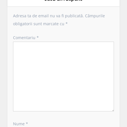
e
î
Adresa ta de email nu va fi publicată.
Câmpurile
n
obligatorii sunt marcate cu
*
a
r
Comentariu
*
t
i
c
o
l
e
Nume
*