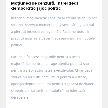
Moțiunea de cenzură, între ideal
democratic și joc politic
În teorie, moțiunea de cenzură ar trebui să fie un act
solemn, rezervat momentelor grave, când guvernul
a pierdut încrederea legitimă a Parlamentului. În
practică însă, ea a devenit adesea o armă în luptele
politice.
Partidele folosesc moțiunile pentru a testa
majoritățile, pentru a atrage atenția publică sau
pentru a slăbi autoritatea executivului. Chiar dacă
știu că nu au suficiente voturi pentru a o trece,
opoziția depune moțiuni pentru a genera dezbateri
și pentru a transmite mesajul că nu tolerează
derapajele.