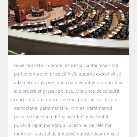
Guvernul este, în teorie, expresia voinței majorității
parlamentare. În practică însă, puterea executivă se
află mereu sub presiunea opiniei publice, a opoziției
și a propriilor greșeli politice. Moțiunea de cenzură
reprezintă una dintre cele mai puternice arme ale
democrației parlamentare. Prin ea, Parlamentul
poate retrage încrederea acordată guvernului,
punând capăt mandatului acestuia. De cele mai
multe ori, o astfel de inițiativă nu este doar un gest