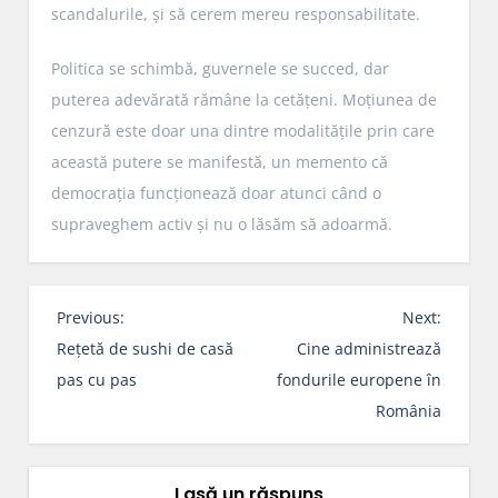
scandalurile, și să cerem mereu responsabilitate.
Politica se schimbă, guvernele se succed, dar
puterea adevărată rămâne la cetățeni. Moțiunea de
cenzură este doar una dintre modalitățile prin care
această putere se manifestă, un memento că
democrația funcționează doar atunci când o
supraveghem activ și nu o lăsăm să adoarmă.
N
Previous:
Next:
a
Rețetă de sushi de casă
Cine administrează
v
pas cu pas
fondurile europene în
i
România
g
a
r
Lasă un răspuns