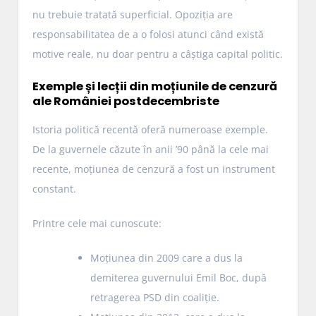
nu trebuie tratată superficial. Opoziția are
responsabilitatea de a o folosi atunci când există
motive reale, nu doar pentru a câștiga capital politic.
Exemple și lecții din moțiunile de cenzură
ale României postdecembriste
Istoria politică recentă oferă numeroase exemple.
De la guvernele căzute în anii ’90 până la cele mai
recente, moțiunea de cenzură a fost un instrument
constant.
Printre cele mai cunoscute:
Moțiunea din 2009 care a dus la
demiterea guvernului Emil Boc, după
retragerea PSD din coaliție.