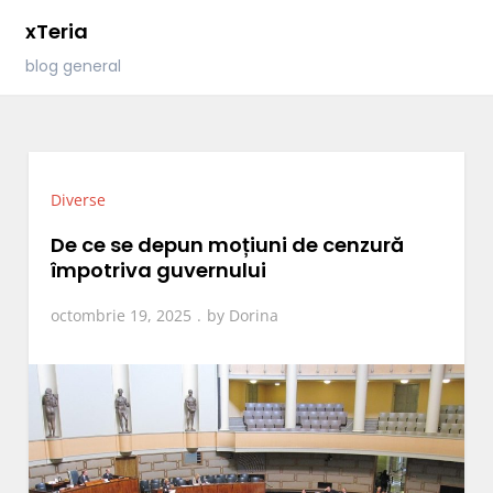
Skip
xTeria
to
blog general
content
Diverse
De ce se depun moțiuni de cenzură
împotriva guvernului
octombrie 19, 2025
by
Dorina