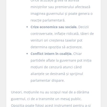
Orice acuzație gravă la adresa
miniștrilor sau premierului afectează
imaginea guvernului și poate genera o
reacție parlamentară.
Crize economice sau sociale.
Decizii
controversate, inflație ridicată, tăieri de
venituri ori creșterea taxelor pot
determina opoziția să acționeze.
Conflict intern în coaliție.
Chiar
partidele aflate la guvernare pot iniția
moțiuni de cenzură atunci când
alianțele se destramă și sprijinul
parlamentar dispare.
Uneori, moțiunile nu au scopul real de a dărâma
guvernul, ci de a transmite un mesaj public.
Opoziția poate folosi acest instrument pentru a-și